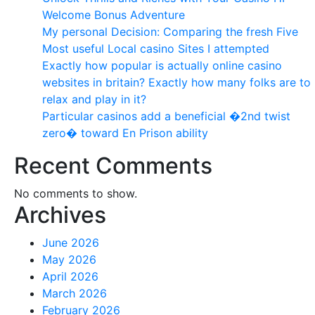
Welcome Bonus Adventure
My personal Decision: Comparing the fresh Five
Most useful Local casino Sites I attempted
Exactly how popular is actually online casino
websites in britain? Exactly how many folks are to
relax and play in it?
Particular casinos add a beneficial �2nd twist
zero� toward En Prison ability
Recent Comments
No comments to show.
Archives
June 2026
May 2026
April 2026
March 2026
February 2026