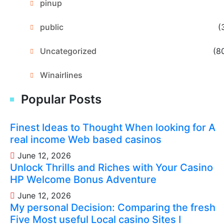
pinup
public
(
Uncategorized
(8
Winairlines
Popular Posts
Finest Ideas to Thought When looking for A
real income Web based casinos
June 12, 2026
Unlock Thrills and Riches with Your Casino
HP Welcome Bonus Adventure
June 12, 2026
My personal Decision: Comparing the fresh
Five Most useful Local casino Sites I