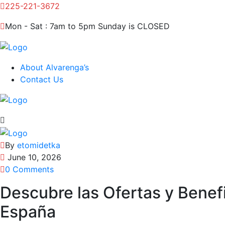
225-221-3672
Mon - Sat : 7am to 5pm Sunday is CLOSED
About Alvarenga’s
Contact Us
By
etomidetka
June 10, 2026
0 Comments
Descubre las Ofertas y Benefi
España