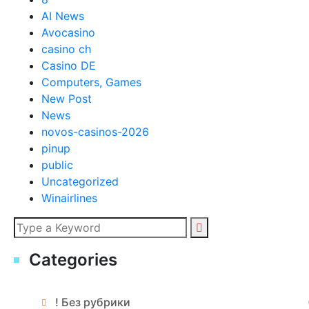
AI News
Avocasino
casino ch
Casino DE
Computers, Games
New Post
News
novos-casinos-2026
pinup
public
Uncategorized
Winairlines
Categories
! Без рубрики