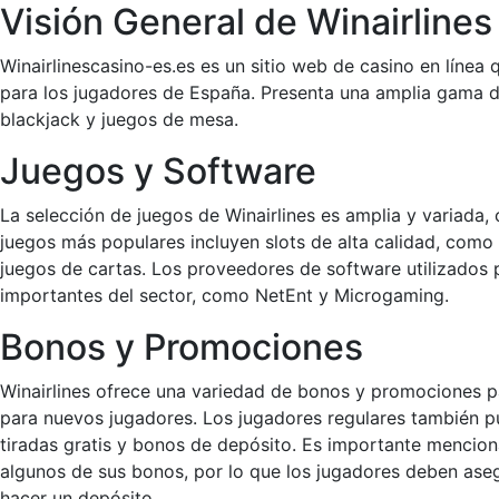
Visión General de Winairlines
Winairlinescasino-es.es es un sitio web de casino en línea
para los jugadores de España. Presenta una amplia gama de
blackjack y juegos de mesa.
Juegos y Software
La selección de juegos de Winairlines es amplia y variada,
juegos más populares incluyen slots de alta calidad, como
juegos de cartas. Los proveedores de software utilizados 
importantes del sector, como NetEnt y Microgaming.
Bonos y Promociones
Winairlines ofrece una variedad de bonos y promociones p
para nuevos jugadores. Los jugadores regulares también 
tiradas gratis y bonos de depósito. Es importante mencion
algunos de sus bonos, por lo que los jugadores deben ase
hacer un depósito.