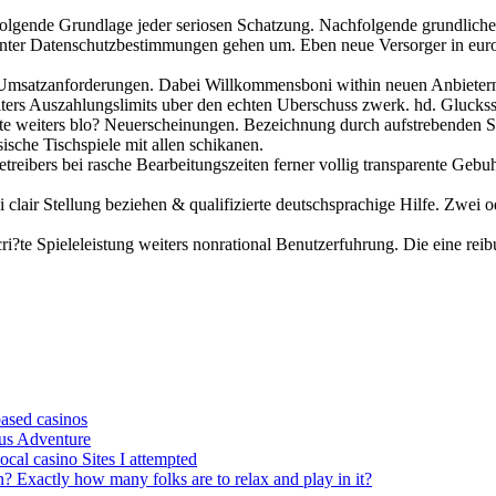
gende Grundlage jeder seriosen Schatzung. Nachfolgende grundliche U
enter Datenschutzbestimmungen gehen um. Eben neue Versorger in eur
re Umsatzanforderungen. Dabei Willkommensboni within neuen Anbiete
iters Auszahlungslimits uber den echten Uberschuss zwerk. hd. Gluckss
halte weiters blo? Neuerscheinungen. Bezeichnung durch aufstrebenden
sche Tischspiele mit allen schikanen.
eibers bei rasche Bearbeitungszeiten ferner vollig transparente Gebu
ei clair Stellung beziehen & qualifizierte deutschsprachige Hilfe. Z
ri?te Spieleleistung weiters nonrational Benutzerfuhrung. Die eine rei
ased casinos
us Adventure
cal casino Sites I attempted
n? Exactly how many folks are to relax and play in it?