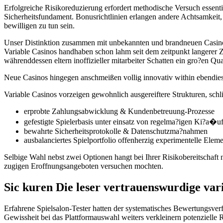
Erfolgreiche Risikoreduzierung erfordert methodische Versuch essenti
Sicherheitsfundament. Bonusrichtlinien erlangen andere Achtsamkeit
bewilligen zu tun sein.
Unser Distinktion zusammen mit unbekannten und brandneuen Casinos k
Variable Casinos handhaben schon lahm seit dem zeitpunkt langerer Ze
währenddessen eltern inoffizieller mitarbeiter Schatten ein gro?en Qu
Neue Casinos hingegen anschmeißen vollig innovativ within ebendiese T
Variable Casinos vorzeigen gewohnlich ausgereiftere Strukturen, schl
erprobte Zahlungsabwicklung & Kundenbetreuung-Prozesse
gefestigte Spielerbasis unter einsatz von regelma?igen Ki?a�u
bewahrte Sicherheitsprotokolle & Datenschutzma?nahmen
ausbalanciertes Spielportfolio offenherzig experimentelle Elem
Selbige Wahl nebst zwei Optionen hangt bei Ihrer Risikobereitschaft
zugigen Eroffnungsangeboten versuchen mochten.
Sic kuren Die leser vertrauenswurdige var
Erfahrene Spielsalon-Tester hatten der systematisches Bewertungsver
Gewissheit bei das Plattformauswahl weiters verkleinern potenzielle 