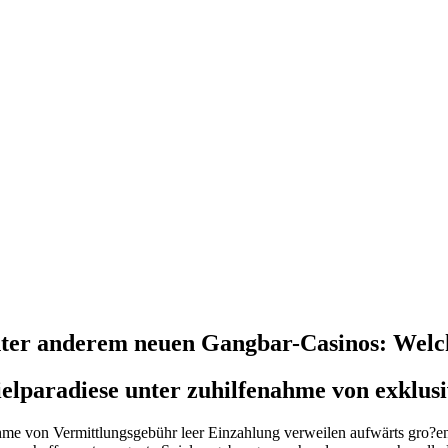
er anderem neuen Gangbar-Casinos: Welche
elparadiese unter zuhilfenahme von exklusi
me von Vermittlungsgebühr leer Einzahlung verweilen aufwärts gro?en 