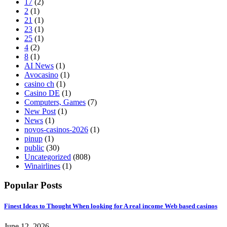
17
(2)
2
(1)
21
(1)
23
(1)
25
(1)
4
(2)
8
(1)
AI News
(1)
Avocasino
(1)
casino ch
(1)
Casino DE
(1)
Computers, Games
(7)
New Post
(1)
News
(1)
novos-casinos-2026
(1)
pinup
(1)
public
(30)
Uncategorized
(808)
Winairlines
(1)
Popular Posts
Finest Ideas to Thought When looking for A real income Web based casinos
June 12, 2026