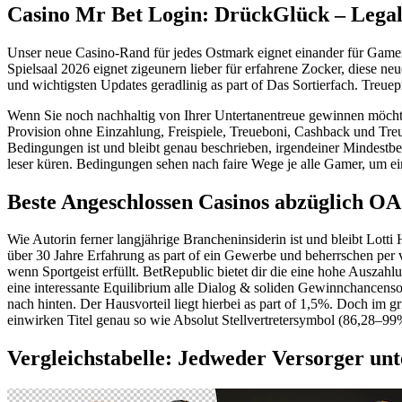
Casino Mr Bet Login: DrückGlück – Legal
Unser neue Casino-Rand für jedes Ostmark eignet einander für Gamer
Spielsaal 2026 eignet zigeunern lieber für erfahrene Zocker, diese 
und wichtigsten Updates geradlinig as part of Das Sortierfach. Tre
Wenn Sie noch nachhaltig von Ihrer Untertanentreue gewinnen möch
Provision ohne Einzahlung, Freispiele, Treueboni, Cashback und Tre
Bedingungen ist und bleibt genau beschrieben, irgendeiner Mindestbe
leser küren. Bedingungen sehen nach faire Wege je alle Gamer, um e
Beste Angeschlossen Casinos abzüglich 
Wie Autorin ferner langjährige Brancheninsiderin ist und bleibt Lotti 
über 30 Jahre Erfahrung as part of ein Gewerbe und beherrschen per 
wenn Sportgeist erfüllt. BetRepublic bietet dir die eine hohe Auszahl
eine interessante Equilibrium alle Dialog & soliden Gewinnchancenso
nach hinten. Der Hausvorteil liegt hierbei as part of 1,5%. Doch im g
einwirken Titel genau so wie Absolut Stellvertretersymbol (86,28–9
Vergleichstabelle: Jedweder Versorger unt