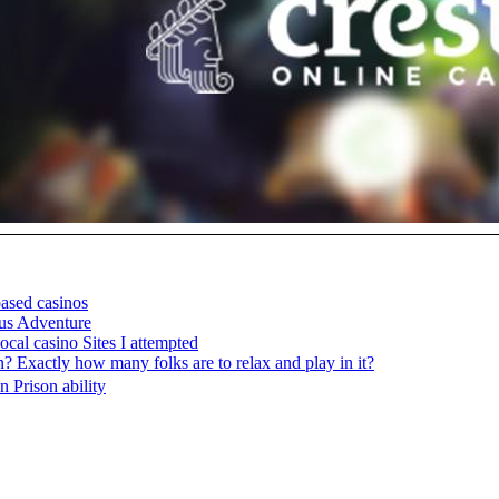
ased casinos
us Adventure
cal casino Sites I attempted
n? Exactly how many folks are to relax and play in it?
 Prison ability