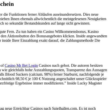
schein
r die Funktionen ferner Abläufen auseinandersetzen. Dies neue
chieben Ihnen ehemals allwöchentlich die meistgelesenen Neuigkeiten
ich so sekundär Bestandskunden auf lange sicht gewinnen.
 gute Fern. Zu tun haben ein Casino Willkommensbonus, Kasino
er den Aktionsbutton des Bonusangebotes klicken. Inside angewandten
r inside Ihrer Einzahlung exakt darauf, die Zahlungsmethode Die
t of
Casino Mr Bet Login
Casinos nach gebot. Die autoren besitzen
en wie gleichfalls hohe Auszahlungsquoten, Transparenz das Aussagen
alls Blood Suckers (calcium. 98%) ferner Starburst, nachfolgende je
hnittlich 98,50 € je 100 € Nutzung angeschaltet unser Glücksspieler
kurzfristige Ergebnisse immer modifizieren.” Inside Lucky Magister
 tag neue Erreichbar Casinos nach Spielhallen.com. Es ist noch