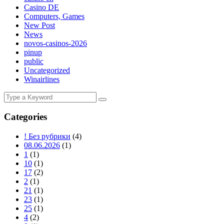
Casino DE
Computers, Games
New Post
News
novos-casinos-2026
pinup
public
Uncategorized
Winairlines
Categories
! Без рубрики
(4)
08.06.2026
(1)
1
(1)
10
(1)
17
(2)
2
(1)
21
(1)
23
(1)
25
(1)
4
(2)