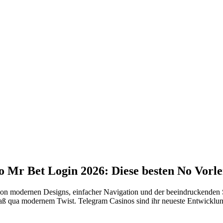
o Mr Bet Login 2026: Diese besten No Vorle
 von modernen Designs, einfacher Navigation und der beeindruckenden
spaß qua modernem Twist.
Telegram Casinos sind ihr neueste Entwicklung