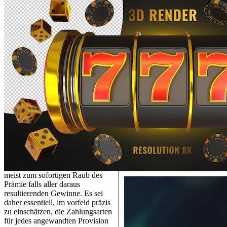
meist zum sofortigen Raub des
Prämie falls aller daraus
resultierenden Gewinne. Es sei
daher essentiell, im vorfeld präzis
zu einschätzen, die Zahlungsarten
für jedes angewandten Provision