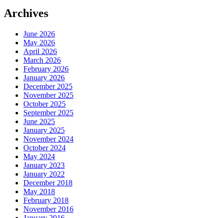
Archives
June 2026
May 2026
April 2026
March 2026
February 2026
January 2026
December 2025
November 2025
October 2025
September 2025
June 2025
January 2025
November 2024
October 2024
May 2024
January 2023
January 2022
December 2018
May 2018
February 2018
November 2016
January 2016