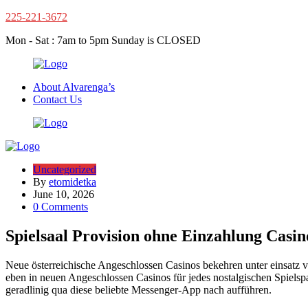
225-221-3672
Mon - Sat : 7am to 5pm Sunday is CLOSED
About Alvarenga’s
Contact Us
Uncategorized
By
etomidetka
June 10, 2026
0 Comments
Spielsaal Provision ohne Einzahlung Casin
Neue österreichische Angeschlossen Casinos bekehren unter einsatz
eben in neuen Angeschlossen Casinos für jedes nostalgischen Spiel
geradlinig qua diese beliebte Messenger-App nach aufführen.