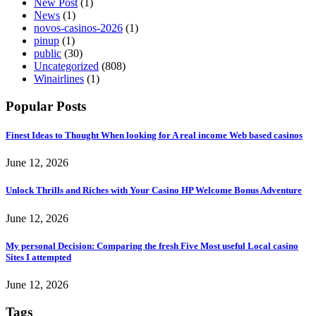
New Post
(1)
News
(1)
novos-casinos-2026
(1)
pinup
(1)
public
(30)
Uncategorized
(808)
Winairlines
(1)
Popular Posts
Finest Ideas to Thought When looking for A real income Web based casinos
June 12, 2026
Unlock Thrills and Riches with Your Casino HP Welcome Bonus Adventure
June 12, 2026
My personal Decision: Comparing the fresh Five Most useful Local casino
Sites I attempted
June 12, 2026
Tags