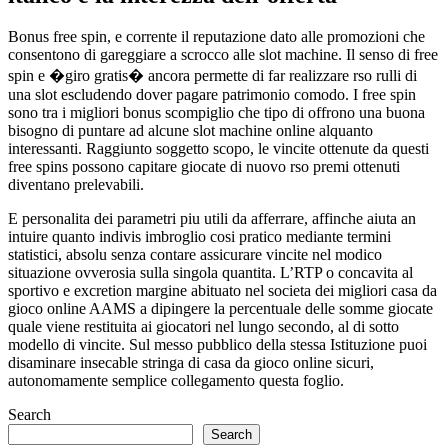
Bonus free spin, e corrente il reputazione dato alle promozioni che
consentono di gareggiare a scrocco alle slot machine. Il senso di free
spin e �giro gratis� ancora permette di far realizzare rso rulli di
una slot escludendo dover pagare patrimonio comodo. I free spin
sono tra i migliori bonus scompiglio che tipo di offrono una buona
bisogno di puntare ad alcune slot machine online alquanto
interessanti. Raggiunto soggetto scopo, le vincite ottenute da questi
free spins possono capitare giocate di nuovo rso premi ottenuti
diventano prelevabili.
E personalita dei parametri piu utili da afferrare, affinche aiuta an
intuire quanto indivis imbroglio cosi pratico mediante termini
statistici, absolu senza contare assicurare vincite nel modico
situazione ovverosia sulla singola quantita. L’RTP o concavita al
sportivo e excretion margine abituato nel societa dei migliori casa da
gioco online AAMS a dipingere la percentuale delle somme giocate
quale viene restituita ai giocatori nel lungo secondo, al di sotto
modello di vincite. Sul messo pubblico della stessa Istituzione puoi
disaminare insecable stringa di casa da gioco online sicuri,
autonomamente semplice collegamento questa foglio.
Search
Search