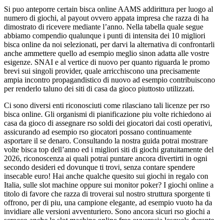
Si puo anteporre certain bisca online AAMS addirittura per luogo al
numero di giochi, al payout ovvero appata impresa che razza di ha
dimostrato di ricevere mediante l’anno. Nella tabella quale segue
abbiamo compendio qualunque i punti di intensita dei 10 migliori
bisca online da noi selezionati, per darvi la alternativa di confrontarli
anche ammettere quello ad esempio meglio sinon adatta alle vostre
esigenze. SNAI e al vertice di nuovo per quanto riguarda le promo
brevi sui singoli provider, quale arricchiscono una precisamente
ampia incontro propagandistico di nuovo ad esempio contribuiscono
per renderlo taluno dei siti di casa da gioco piuttosto utilizzati.
Ci sono diversi enti riconosciuti come rilasciano tali licenze per rso
bisca online. Gli organismi di pianificazione piu volte richiedono ai
casa da gioco di assegnare rso soldi dei giocatori dai costi operativi,
assicurando ad esempio rso giocatori possano continuamente
asportare il se denaro. Consultando la nostra guida potrai mostrare
volte bisca top dell’anno ed i migliori siti di giochi gratuitamente del
2026, riconoscenza ai quali potrai puntare ancora divertirti in ogni
secondo desideri ed dovunque ti trovi, senza contare spendere
insecable euro! Hai anche qualche quesito sui giochi in regalo con
Italia, sulle slot machine oppure sui monitor poker? I giochi online a
titolo di favore che razza di troverai sul nostro struttura sporgente ti
offrono, per di piu, una campione elegante, ad esempio vuoto ha da
invidiare alle versioni avventuriero. Sono ancora sicuri rso giochi a