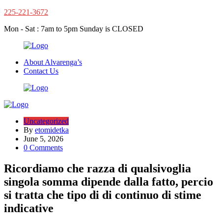
225-221-3672
Mon - Sat : 7am to 5pm Sunday is CLOSED
About Alvarenga’s
Contact Us
Uncategorized
By
etomidetka
June 5, 2026
0 Comments
Ricordiamo che razza di qualsivoglia
singola somma dipende dalla fatto, percio
si tratta che tipo di di continuo di stime
indicative