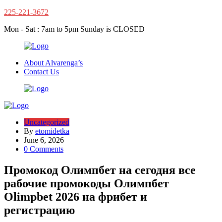
225-221-3672
Mon - Sat : 7am to 5pm Sunday is CLOSED
About Alvarenga’s
Contact Us
Uncategorized
By
etomidetka
June 6, 2026
0 Comments
Промокод Олимпбет на сегодня все
рабочие промокоды Олимпбет
Olimpbet 2026 на фрибет и
регистрацию