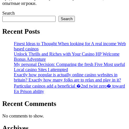
опытные игроки.
Search
Search
Recent Posts
Finest Ideas to Thought When looking for A real income Web
based casinos
Unlock Thrills and Riches with Your Casino HP Welcome
Bonus Adventure
My personal Decision: Comparing the fresh Five Most useful
Local casino Sites I attempted
Exactly how popular is actually online casino websites in
britain? Exactly how many folks are to relax and play in it?
Particular casinos add a beneficial �2nd twist zero� toward
En Prison ability
Recent Comments
No comments to show.
Archives