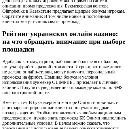
депозита для новых игроков можно прямо на сайте в
описании промо предложения. Букмекерская контора
Olimpbet.kz в Казахстане предлагает щедрые бонусы игрокам.
Обратите внимание: В том числе новые и постоянные
клиенты могут использовать промокод.
Рейтинг украинских онлайн казино:
на что обращать внимание при выборе
площадки
Вдобавок к этому, игроки, набравшие больше всех баллов,
получат фрибеты разной стоимости. Игроки, которые долго
не делали онлайн-ставки, могут получить персональный
промокод на фрибет. Номинал бонуса и условия
использования букмекер OLIMPBET присылает в личный
кабинет. Получить уведомление о промокоде можно по SMS
или электронной почте.
Вместе с тем В букмекерской конторе Олимп и новички, и
ранеезарегистрированные клиенты получают щедрые
вознаграждения. Чтобывоспользоваться любым акционным
предложением, нужно знать промокод БК Олимп ивыполнить
дополнительные условия. В целом можно сказать, что
требования для использования разных бонусовотличаются.