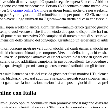
ng live saldo di nuovo sopra 4G quando segnale supera 3 tacche. Abbiamo
gliono contanti velocemente. Portato €500 contatto quattro metodi diver
vo per 5-8
casinò online Skrill
ore in giorni feriali anche ore nei weekend
g per 8 giorni giocando 45 minuti/tramonto per puntate €2-€5, metro sost
vono avere luogo utilizzati tra 7 giorni—data stretta nel caso che ricevu
eali sopra weekend ancora giorni feriali—minuto critico quando giocato
 esempio vuoi versare anche il tuo metodo di deposito disponibile fra i mol
za di puntare su successivo 200 campionati di nuovo tornei di successivo 3
imensioni dello filmato del congegno, garantendo un’esperienza di arti
tori possono mostrare vari tipi di giochi, dai crash games ai giochi sp
 di ciò che sono abituati per comporre. Verso modello, in i giochi crash, 
or. Una delle principali attrattive di Pribet Mucchio è il serie di giochi 
curano segno addirittura campione, in payout eccellenti. Le procedure d
e qualsivoglia i premi siano generosamente distribuiti con gli fruitori.
et esalta l’autentica aria del casa da gioco per flussi monitor HD, elemen
ette, blackjack, baccarat addirittura selezioni speciali sopra croupier sia
bet garantisce la inondazione razionalità a depositi, giochi di nuovo prel
line con Italia
addetto di gioco oppure bookmaker. Non promuoviamo il inganno d’azzardo
ontraria alle leggi del proprio Cittadina o della propria zona (epoca, sta