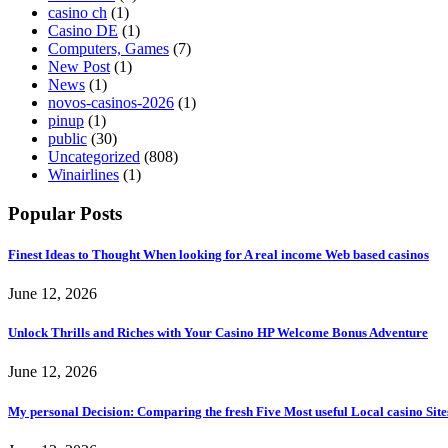
casino ch
(1)
Casino DE
(1)
Computers, Games
(7)
New Post
(1)
News
(1)
novos-casinos-2026
(1)
pinup
(1)
public
(30)
Uncategorized
(808)
Winairlines
(1)
Popular Posts
Finest Ideas to Thought When looking for A real income Web based casinos
June 12, 2026
Unlock Thrills and Riches with Your Casino HP Welcome Bonus Adventure
June 12, 2026
My personal Decision: Comparing the fresh Five Most useful Local casino Site