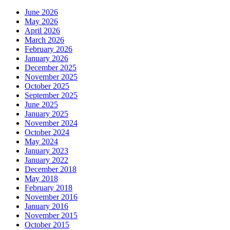
June 2026
May 2026
April 2026
March 2026
February 2026
January 2026
December 2025
November 2025
October 2025
September 2025
June 2025
January 2025
November 2024
October 2024
May 2024
January 2023
January 2022
December 2018
May 2018
February 2018
November 2016
January 2016
November 2015
October 2015