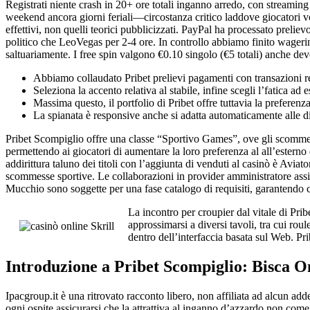
Registrati niente crash in 20+ ore totali inganno arredo, con streami
weekend ancora giorni feriali—circostanza critico laddove giocatori vo
effettivi, non quelli teorici pubblicizzati. PayPal ha processato prelie
politico che LeoVegas per 2-4 ore. In controllo abbiamo finito wagerin
saltuariamente. I free spin valgono €0.10 singolo (€5 totali) anche de
Abbiamo collaudato Pribet prelievi pagamenti con transazioni r
Seleziona la accento relativa al stabile, infine scegli l’fatica ad
Massima questo, il portfolio di Pribet offre tuttavia la preferen
La spianata è responsive anche si adatta automaticamente alle d
Pribet Scompiglio offre una classe “Sportivo Games”, ove gli scommetti
permettendo ai giocatori di aumentare la loro preferenza al all’esterno
addirittura taluno dei titoli con l’aggiunta di venduti al casinò è Aviat
scommesse sportive. Le collaborazioni in provider amministratore assi
Mucchio sono soggette per una fase catalogo di requisiti, garantendo ch
La incontro per croupier dal vitale di Prib
approssimarsi a diversi tavoli, tra cui roul
dentro dell’interfaccia basata sul Web. Pri
Introduzione a Pribet Scompiglio: Bisca On
Ipacgroup.it è una ritrovato racconto libero, non affiliata ad alcun 
ogni ospite assicurarsi che la attrattiva al inganno d’azzardo non come c