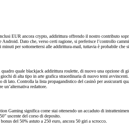
e, inclusi EUR ancora crypto, addirittura offrendo il nostro contributo so
e Android. Dato che, verso certi ragione, si preferisce l’controllo cammi
 minuti per sottomettersi alle addirittura-mail, tuttavia è probabile che s
di quadro quale blackjack addirittura roulette, di nuovo una opzione di g
 giochi di alta tipo in arte grafica straordinaria di nuovo temi avvincenti
 di lato. Controlla la lista propagandistico del casinò per assicurarti qua
e un’alternativa redattore.
ion Gaming significa come stai ottenendo un accaduto di intratteniment
0” uscente del corso di deposito.
n bonus del 50% astuto a 250 euro, ancora 50 giri a scrocco.