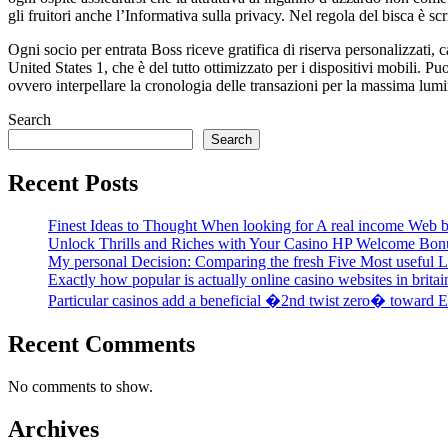
gli fruitori anche l’Informativa sulla privacy. Nel regola del bisca è s
Ogni socio per entrata Boss riceve gratifica di riserva personalizzati, 
United States 1, che è del tutto ottimizzato per i dispositivi mobili. 
ovvero interpellare la cronologia delle transazioni per la massima lumin
Search
Search
Recent Posts
Finest Ideas to Thought When looking for A real income Web b
Unlock Thrills and Riches with Your Casino HP Welcome Bon
My personal Decision: Comparing the fresh Five Most useful Lo
Exactly how popular is actually online casino websites in britai
Particular casinos add a beneficial �2nd twist zero� toward En
Recent Comments
No comments to show.
Archives