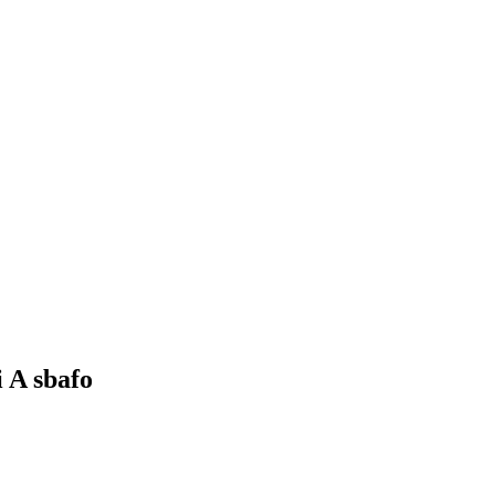
i A sbafo