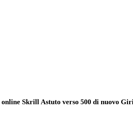
online Skrill Astuto verso 500 di nuovo Gir