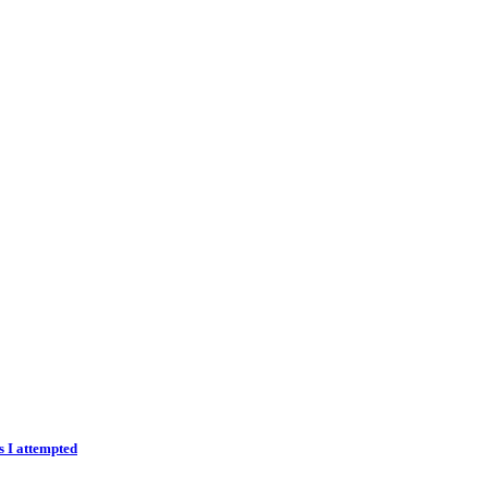
s I attempted