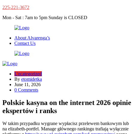
225-221-3672
Mon - Sat : 7am to 5pm Sunday is CLOSED
About Alvarenga’s
Contact Us
Uncategorized
By
etomidetka
June 11, 2026
0 Comments
Polskie kasyna on the internet 2026 opinie
ekspertów i ranks
W takim przypadku wygrane wypłacisz przelewem bankowym lub
na elizabeth-portfel. Manage głównego rankingu trafiają wyłącznie