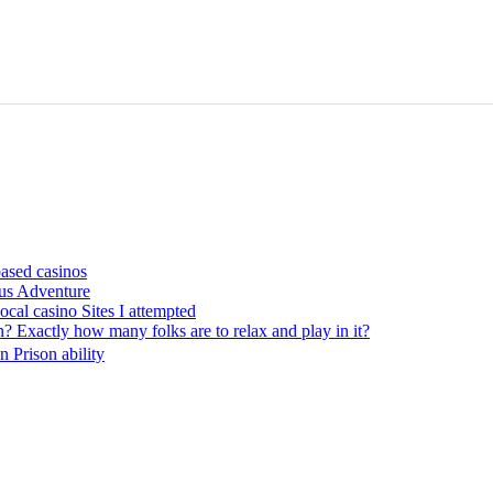
ased casinos
us Adventure
cal casino Sites I attempted
n? Exactly how many folks are to relax and play in it?
 Prison ability