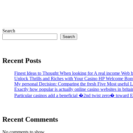
Search
Search
Recent Posts
Finest Ideas to Thought When looking for A real income Web b
Unlock Thrills and Riches with Your Casino HP Welcome Bon
My personal Decision: Comparing the fresh Five Most useful Lo
Exactly how popular is actually online casino websites in britai
Particular casinos add a beneficial �2nd twist zero� toward En
Recent Comments
No comments to show.