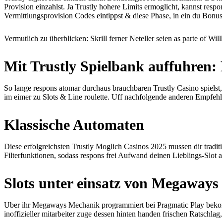
Provision einzahlst. Ja Trustly hohere Limits ermoglicht, kannst resp
Vermittlungsprovision Codes eintippst & diese Phase, in ein du Bonusa
Vermutlich zu überblicken: Skrill ferner Neteller seien as parte of
Mit Trustly Spielbank auffuhren:
So lange respons atomar durchaus brauchbaren Trustly Casino spielst
im eimer zu Slots & Line roulette. Uff nachfolgende anderen Empfehlun
Klassische Automaten
Diese erfolgreichsten Trustly Moglich Casinos 2025 mussen dir traditi
Filterfunktionen, sodass respons frei Aufwand deinen Lieblings-Slot 
Slots unter einsatz von Megaways
Uber ihr Megaways Mechanik programmiert bei Pragmatic Play bekomms
inoffizieller mitarbeiter zuge dessen hinten handen frischen Ratschl