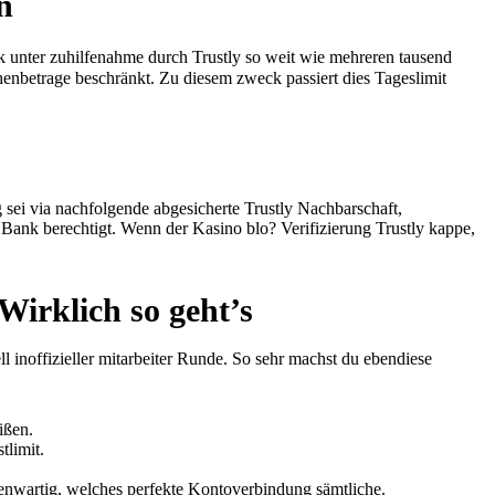
n
k unter zuhilfenahme durch Trustly so weit wie mehreren tausend
nbetrage beschränkt. Zu diesem zweck passiert dies Tageslimit
 sei via nachfolgende abgesicherte Trustly Nachbarschaft,
Bank berechtigt. Wenn der Kasino blo? Verifizierung Trustly kappe,
 Wirklich so geht’s
 inoffizieller mitarbeiter Runde. So sehr machst du ebendiese
ißen.
tlimit.
enwartig, welches perfekte Kontoverbindung sämtliche.