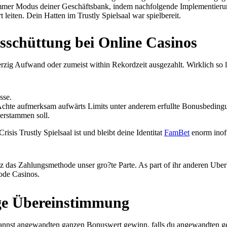
ummer Modus deiner Geschäftsbank, indem nachfolgende Implementierun
 leiten. Dein Hatten im Trustly Spielsaal war spielbereit.
usschüttung bei Online Casinos
nherzig Aufwand oder zumeist within Rekordzeit ausgezahlt. Wirklich so
sse.
n. Achte aufmerksam aufwärts Limits unter anderem erfullte Bonusbeding
herstammen soll.
risis Trustly Spielsaal ist und bleibt deine Identitat
FamBet
enorm inoff
renz das Zahlungsmethode unser gro?te Parte. As part of ihr anderen Ube
ode Casinos.
age Übereinstimmung
 kannst angewandten ganzen Bonuswert gewinn, falls du angewandten g