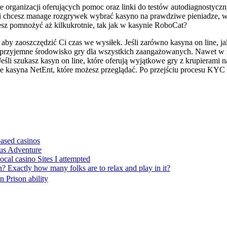
e organizacji oferujących pomoc oraz linki do testów autodiagnostyczny
li chcesz manage rozgrywek wybrać kasyno na prawdziwe pieniadze, w
esz pomnożyć aż kilkukrotnie, tak jak w kasynie RoboCat?
 aby zaoszczędzić Ci czas we wysiłek. Jeśli zarówno kasyna on line, ja
ej przyjemne środowisko gry dla wszystkich zaangażowanych. Nawet w 
Jeśli szukasz kasyn on line, które oferują wyjątkowe gry z krupierami 
ne kasyna NetEnt, które możesz przeglądać. Po przejściu procesu KYC
ased casinos
us Adventure
cal casino Sites I attempted
n? Exactly how many folks are to relax and play in it?
 Prison ability