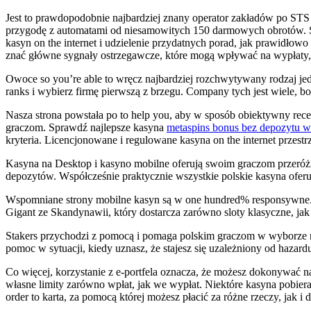
Jest to prawdopodobnie najbardziej znany operator zakładów po STS 
przygodę z automatami od niesamowitych 150 darmowych obrotów. Są 
kasyn on the internet i udzielenie przydatnych porad, jak prawidło
znać główne sygnały ostrzegawcze, które mogą wpływać na wypłaty,
Owoce so you’re able to wręcz najbardziej rozchwytywany rodzaj jedn
ranks i wybierz firmę pierwszą z brzegu. Company tych jest wiele,
Nasza strona powstała po to help you, aby w sposób obiektywny re
graczom. Sprawdź najlepsze kasyna
metaspins bonus bez depozytu w
kryteria. Licencjonowane i regulowane kasyna on the internet przest
Kasyna na Desktop i kasyno mobilne oferują swoim graczom przeróż
depozytów. Współcześnie praktycznie wszystkie polskie kasyna ofer
Wspomniane strony mobilne kasyn są w one hundred% responsywne. To
Gigant ze Skandynawii, który dostarcza zarówno sloty klasyczne, j
Stakers przychodzi z pomocą i pomaga polskim graczom w wyborze najl
pomoc w sytuacji, kiedy uznasz, że stajesz się uzależniony od hazard
Co więcej, korzystanie z e-portfela oznacza, że możesz dokonywać n
własne limity zarówno wpłat, jak we wypłat. Niektóre kasyna pobier
order to karta, za pomocą której możesz płacić za różne rzeczy, jak i