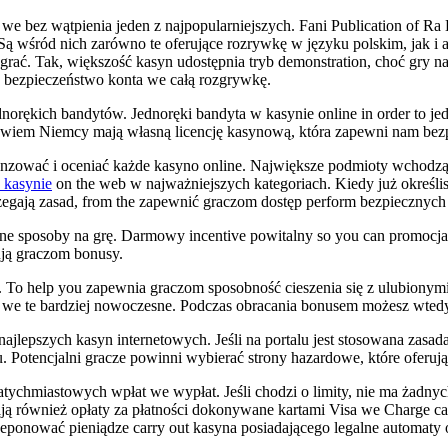
we bez wątpienia jeden z najpopularniejszych. Fani Publication of R
wśród nich zarówno te oferujące rozrywkę w języku polskim, jak i a
wo grać. Tak, większość kasyn udostępnia tryb demonstration, choć g
 bezpieczeństwo konta we całą rozgrywkę.
orękich bandytów. Jednoręki bandyta w kasynie online in order to jed
 bowiem Niemcy mają własną licencję kasynową, która zapewni nam bez
cenzować i oceniać każde kasyno online. Największe podmioty wchodz
 kasynie
on the web w najważniejszych kategoriach. Kiedy już określis
rzegają zasad, from the zapewnić graczom dostęp perform bezpiecznych 
ne sposoby na grę. Darmowy incentive powitalny so you can promocj
ują graczom bonusy.
 help you zapewnia graczom sposobność cieszenia się z ulubionymi sl
ak we te bardziej nowoczesne. Podczas obracania bonusem możesz wted
epszych kasyn internetowych. Jeśli na portalu jest stosowana zasada 
u. Potencjalni gracze powinni wybierać strony hazardowe, które oferują
atychmiastowych wpłat we wypłat. Jeśli chodzi o limity, nie ma żadn
ają również opłaty za płatności dokonywane kartami Visa we Charge ca
 deponować pieniądze carry out kasyna posiadającego legalne automaty o