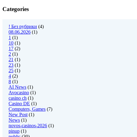
Categories
! Без рубрики
(4)
08.06.2026
(1)
1
(1)
10
(1)
17
(2)
2
(1)
21
(1)
23
(1)
25
(1)
4
(2)
8
(1)
AI News
(1)
Avocasino
(1)
casino ch
(1)
Casino DE
(1)
Computers, Games
(7)
New Post
(1)
News
(1)
novos-casinos-2026
(1)
pinup
(1)
public
(30)