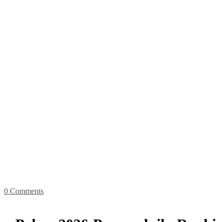
0 Comments