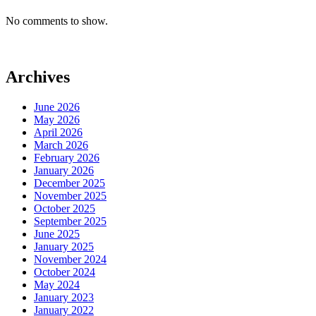
No comments to show.
Archives
June 2026
May 2026
April 2026
March 2026
February 2026
January 2026
December 2025
November 2025
October 2025
September 2025
June 2025
January 2025
November 2024
October 2024
May 2024
January 2023
January 2022