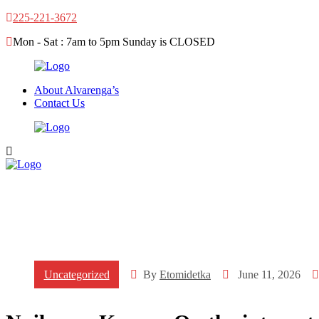
225-221-3672
Mon - Sat : 7am to 5pm Sunday is CLOSED
About Alvarenga’s
Contact Us
Uncategorized
By
Etomidetka
June 11, 2026