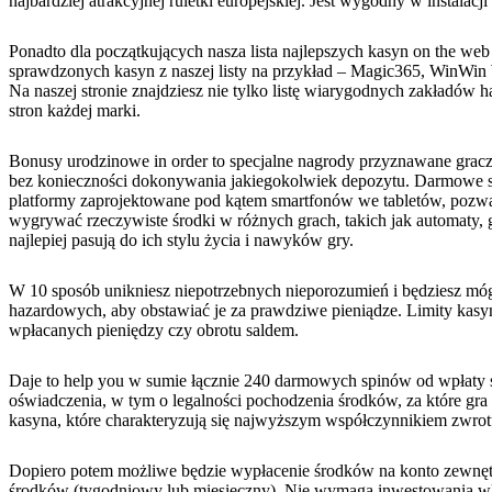
najbardziej atrakcyjnej ruletki europejskiej. Jest wygodny w instalacj
Ponadto dla początkujących nasza lista najlepszych kasyn on the we
sprawdzonych kasyn z naszej listy na przykład – Magic365, WinWin 
Na naszej stronie znajdziesz nie tylko listę wiarygodnych zakładów
stron każdej marki.
Bonusy urodzinowe in order to specjalne nagrody przyznawane gracz
bez konieczności dokonywania jakiegokolwiek depozytu. Darmowe sp
platformy zaprojektowane pod kątem smartfonów we tabletów, pozwa
wygrywać rzeczywiste środki w różnych grach, takich jak automaty, 
najlepiej pasują do ich stylu życia i nawyków gry.
W 10 sposób unikniesz niepotrzebnych nieporozumień i będziesz móg
hazardowych, aby obstawiać je za prawdziwe pieniądze. Limity kasy
wpłacanych pieniędzy czy obrotu saldem.
Daje to help you w sumie łącznie 240 darmowych spinów od wpłaty
oświadczenia, w tym o legalności pochodzenia środków, za które gr
kasyna, które charakteryzują się najwyższym współczynnikiem zwrotu
Dopiero potem możliwe będzie wypłacenie środków na konto zewnętrz
środków (tygodniowy lub miesięczny). Nie wymaga inwestowania wł