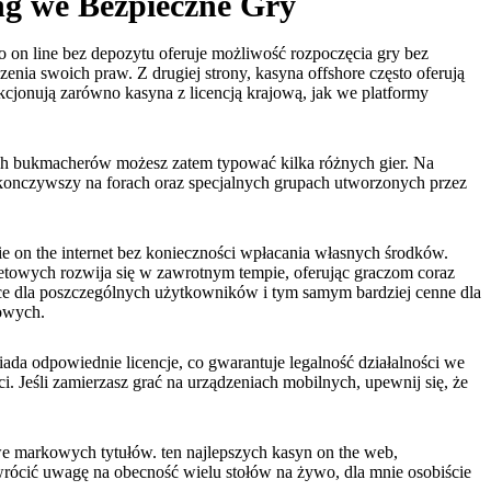
ng we Bezpieczne Gry
 on line bez depozytu oferuje możliwość rozpoczęcia gry bez
nia swoich praw. Z drugiej strony, kasyna offshore często oferują
kcjonują zarówno kasyna z licencją krajową, jak we platformy
ich bukmacherów możesz zatem typować kilka różnych gier. Na
konczywszy na forach oraz specjalnych grupach utworzonych przez
 on the internet bez konieczności wpłacania własnych środków.
towych rozwija się w zawrotnym tempie, oferując graczom coraz
jące dla poszczególnych użytkowników i tym samym bardziej cenne dla
towych.
ada odpowiednie licencje, co gwarantuje legalność działalności we
ci. Jeśli zamierzasz grać na urządzeniach mobilnych, upewnij się, że
we markowych tytułów. ten najlepszych kasyn on the web,
wrócić uwagę na obecność wielu stołów na żywo, dla mnie osobiście