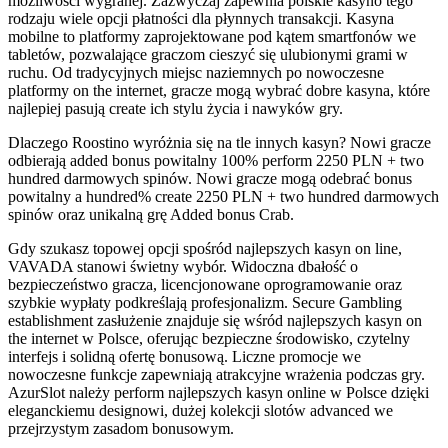
możliwości wygranej. Zazwyczaj zapewnia polskie kasyno tego
rodzaju wiele opcji płatności dla płynnych transakcji. Kasyna
mobilne to platformy zaprojektowane pod kątem smartfonów we
tabletów, pozwalające graczom cieszyć się ulubionymi grami w
ruchu. Od tradycyjnych miejsc naziemnych po nowoczesne
platformy on the internet, gracze mogą wybrać dobre kasyna, które
najlepiej pasują create ich stylu życia i nawyków gry.
Dlaczego Roostino wyróżnia się na tle innych kasyn? Nowi gracze
odbierają added bonus powitalny 100% perform 2250 PLN + two
hundred darmowych spinów. Nowi gracze mogą odebrać bonus
powitalny a hundred% create 2250 PLN + two hundred darmowych
spinów oraz unikalną grę Added bonus Crab.
Gdy szukasz topowej opcji spośród najlepszych kasyn on line,
VAVADA stanowi świetny wybór. Widoczna dbałość o
bezpieczeństwo gracza, licencjonowane oprogramowanie oraz
szybkie wypłaty podkreślają profesjonalizm. Secure Gambling
establishment zasłużenie znajduje się wśród najlepszych kasyn on
the internet w Polsce, oferując bezpieczne środowisko, czytelny
interfejs i solidną ofertę bonusową. Liczne promocje we
nowoczesne funkcje zapewniają atrakcyjne wrażenia podczas gry.
AzurSlot należy perform najlepszych kasyn online w Polsce dzięki
eleganckiemu designowi, dużej kolekcji slotów advanced we
przejrzystym zasadom bonusowym.