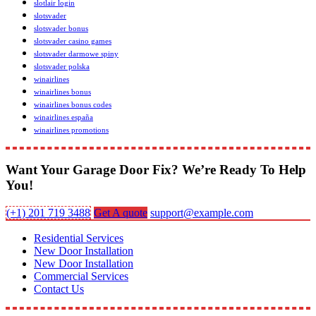
slotlair login
slotsvader
slotsvader bonus
slotsvader casino games
slotsvader darmowe spiny
slotsvader polska
winairlines
winairlines bonus
winairlines bonus codes
winairlines españa
winairlines promotions
Want Your Garage Door Fix? We’re Ready To Help
You!
(+1) 201 719 3488
Get A quote
support@example.com
Residential Services
New Door Installation
New Door Installation
Commercial Services
Contact Us