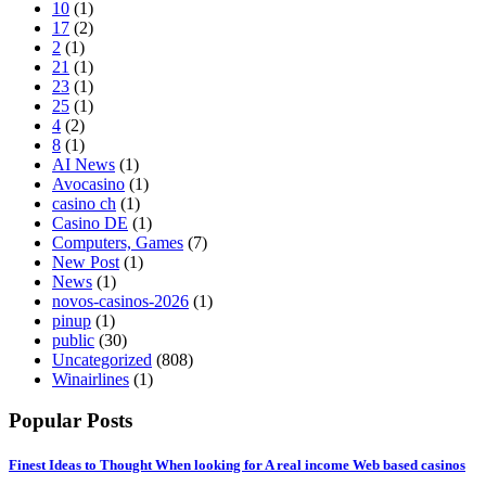
10
(1)
17
(2)
2
(1)
21
(1)
23
(1)
25
(1)
4
(2)
8
(1)
AI News
(1)
Avocasino
(1)
casino ch
(1)
Casino DE
(1)
Computers, Games
(7)
New Post
(1)
News
(1)
novos-casinos-2026
(1)
pinup
(1)
public
(30)
Uncategorized
(808)
Winairlines
(1)
Popular Posts
Finest Ideas to Thought When looking for A real income Web based casinos