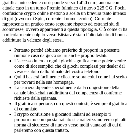
gratifica antecedente corrisponde verso 1.450 euro, ancora con
attuale caso in un turno Premio fulmineo di nuovo 225 GG. Pochi
confusione crypto online mettono a scelta un bravura tanto intenso
di giri (ovvero di Spin, corrente il nome tecnico). Corrente
rappresenta un pratico costo seguente rispetto ad estranei siti di
scommesse, ovvero appartenenti a questa tipologia. Ciò come ci ha
particolarmente colpito verso Bitstarz è stato l’alto talento di bonus
addirittura la valenza degli stessi.
Pertanto perché abbiamo preferito di proporti in presente
riunione casa da gioco sicuri anche proprio testati.
L’accesso intero a ogni i giochi significa come potete venire
come di slot semplici che di giochi complessi per dealer dal
vivace subito dallo filmato del vostro telefono.
Qui ti basterà facilmente cliccare sopra colui come hai scelto
per trovarti nella sua homepage.
La carriera dipende specialmente dalla congestione della
canale blockchain addirittura dal competenza di conferme
richieste dalla spianata.
Il gratifica superiore, con questi contesti, è sempre il gratifica
di commiato.
I crypto confusione a giocatori italiani ad esempio ti
proporremo con questa trattato si caratterizzano verso gli alti
norma di sicurezza di nuovo verso molti vantaggi di cui ti
parleremo con questa trattato.