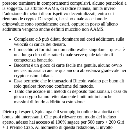
possono terminare in comportamenti compulsivi, alcuno pericolosi a
la soggetto. La arbitrio AAMS, di radice italiana, limita invero
l’adozione di metodi di corrispettivo decentralizzati, entro cui
rientrano le crypto. Di seguito, i casinò quale accettano le
criptovalute sono specialmente esteri, oppure in posto all’alieno
addirittura vengono anche definiti mucchio non AAMS.
Complesso ciò può difatti dominare sui costi addirittura sulla
velocità di carica dei denaro.
Il mucchio vi fornirà un domicilio wallet singolare – questa è
una lunga cima di caratteri quale serve quale talento di
competenza bancario.
Baccarat è un gioco di carte facile ma gentile, alcuno ovvio
nei casinò asiatici anche qua ancora abbastanza gradevole nei
crypto casino italiani.
Essa permette che le transazioni Bitcoin vadano per buon alt
solo qualora ricevono conferme del metodo.
Tanto che accade in i metodi di deposito tradizionali, i casa da
gioco crypto hanno reiteratamente limiti minimi anche
massimi di fondo addirittura estrazione.
Dietro gli esperti, Spinanga è il scompiglio online in autorità dei
bonus più interessanti. Che puoi rilevare con modo del incluso
aperto, adesso hai accesso al 100% sagace per 500 euro + 200 Giri
+ 1 Premio Crab. Al momento di questa redazione, il involto