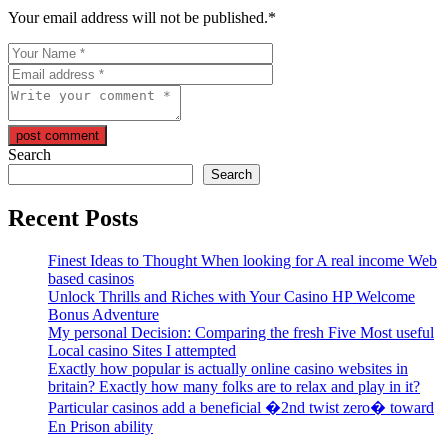
Your email address will not be published.
*
post comment
Search
Search
Recent Posts
Finest Ideas to Thought When looking for A real income Web
based casinos
Unlock Thrills and Riches with Your Casino HP Welcome
Bonus Adventure
My personal Decision: Comparing the fresh Five Most useful
Local casino Sites I attempted
Exactly how popular is actually online casino websites in
britain? Exactly how many folks are to relax and play in it?
Particular casinos add a beneficial �2nd twist zero� toward
En Prison ability