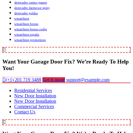
slotsvader casino games
slotsvader darmowe spiny
slotsvader polska
winairlines
winairlines bonus
winairlines bonus codes
winairlines españa
winairlines promotions
Want Your Garage Door Fix? We’re Ready To Help
You!
(+1) 201 719 3488
Get A quote
support@example.com
Residential Services
New Door Installation
New Door Installation
Commercial Services
Contact Us