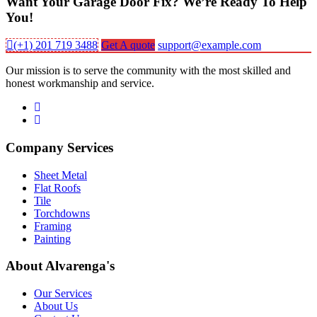
Want Your Garage Door Fix? We’re Ready To Help
You!
(+1) 201 719 3488
Get A quote
support@example.com
Our mission is to serve the community with the most skilled and
honest workmanship and service.
Company Services
Sheet Metal
Flat Roofs
Tile
Torchdowns
Framing
Painting
About Alvarenga's
Our Services
About Us