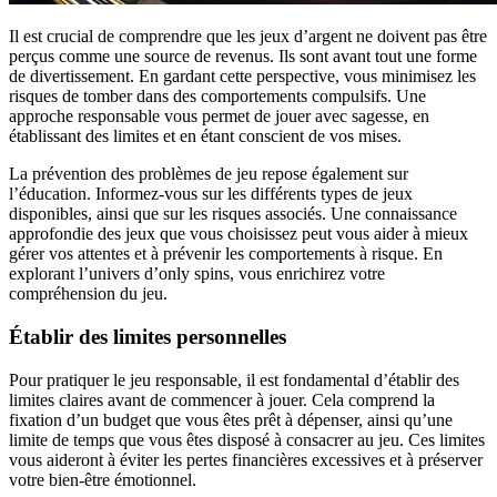
Il est crucial de comprendre que les jeux d’argent ne doivent pas être
perçus comme une source de revenus. Ils sont avant tout une forme
de divertissement. En gardant cette perspective, vous minimisez les
risques de tomber dans des comportements compulsifs. Une
approche responsable vous permet de jouer avec sagesse, en
établissant des limites et en étant conscient de vos mises.
La prévention des problèmes de jeu repose également sur
l’éducation. Informez-vous sur les différents types de jeux
disponibles, ainsi que sur les risques associés. Une connaissance
approfondie des jeux que vous choisissez peut vous aider à mieux
gérer vos attentes et à prévenir les comportements à risque. En
explorant l’univers d’only spins, vous enrichirez votre
compréhension du jeu.
Établir des limites personnelles
Pour pratiquer le jeu responsable, il est fondamental d’établir des
limites claires avant de commencer à jouer. Cela comprend la
fixation d’un budget que vous êtes prêt à dépenser, ainsi qu’une
limite de temps que vous êtes disposé à consacrer au jeu. Ces limites
vous aideront à éviter les pertes financières excessives et à préserver
votre bien-être émotionnel.