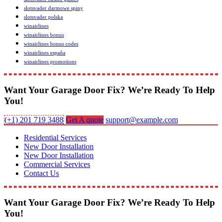
slotsvader darmowe spiny
slotsvader polska
winairlines
winairlines bonus
winairlines bonus codes
winairlines españa
winairlines promotions
Want Your Garage Door Fix? We’re Ready To Help
You!
(+1) 201 719 3488
Get A quote
support@example.com
Residential Services
New Door Installation
New Door Installation
Commercial Services
Contact Us
Want Your Garage Door Fix? We’re Ready To Help
You!