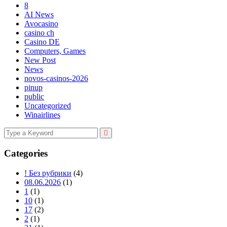
8
AI News
Avocasino
casino ch
Casino DE
Computers, Games
New Post
News
novos-casinos-2026
pinup
public
Uncategorized
Winairlines
Categories
! Без рубрики
(4)
08.06.2026
(1)
1
(1)
10
(1)
17
(2)
2
(1)