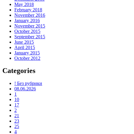
May 2018
February 2018
November 2016
January 2016
November 2015
October 2015
September 2015
June 2015
April 2015
January 2015
October 2012
Categories
! Без рубрики
08.06.2026
1
10
17
2
21
23
25
4