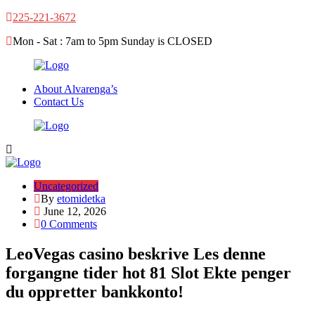
225-221-3672
Mon - Sat : 7am to 5pm Sunday is CLOSED
About Alvarenga’s
Contact Us
Uncategorized
By
etomidetka
June 12, 2026
0 Comments
LeoVegas casino beskrive Les denne
forgangne tider hot 81 Slot Ekte penger
du oppretter bankkonto!