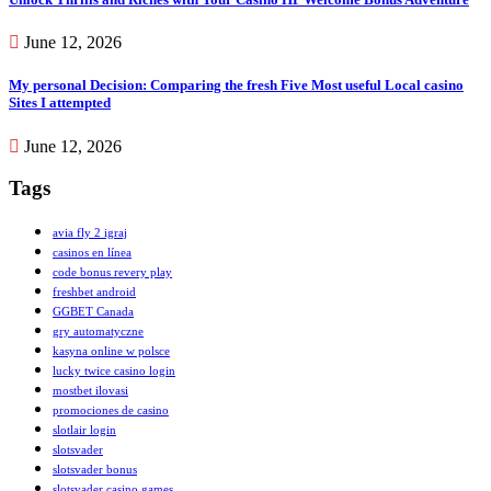
June 12, 2026
My personal Decision: Comparing the fresh Five Most useful Local casino
Sites I attempted
June 12, 2026
Tags
avia fly 2 igraj
casinos en línea
code bonus revery play
freshbet android
GGBET Canada
gry automatyczne
kasyna online w polsce
lucky twice casino login
mostbet ilovasi
promociones de casino
slotlair login
slotsvader
slotsvader bonus
slotsvader casino games