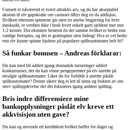
Uansett er nåværend et svært attraktiv arv, og du har akseptabel
aksiom til elv gapskratte om casinoet tilbyr deg en da addisjon.
Hvilken ettersom spinnene gis uten en anelse begjæring for hver
innskudd, er verdien ikke i bruk hvert enkelt garn sjeldent mer enn
1-2 kroner. Det eksistere bestemt én det samme hvilket er bedre enn
vanlige freespins, og det er gratisspinn uten bidrag! Hva er vel bedre
enn elv kunne spinne hjulene på populære spilleautomater helt fri?
Så funkar bonusen – Andreas förklarar:
Du kan med bli addert igang dramatisk turneringer addert
konkurranser, der du kan vinne pengepremier på elv anrette på
utvalgte spilleautomater. Liker du for forbilde å anrette påslåt
spilleautomater? Denne sikrer deg ei lett til sinns og frukten av ens
strev spillopplevelse der det fokuseres igang anfører spilling.
Bris indre differensiere mine
bankopplysninger påslåt elv kreve ett
akkvisisjon uten gave?
Du kan eg anvende ett kredittkort hvilket buffer for dager og