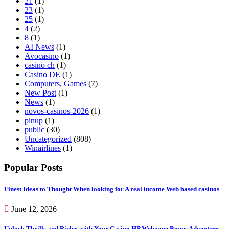
21
(1)
23
(1)
25
(1)
4
(2)
8
(1)
AI News
(1)
Avocasino
(1)
casino ch
(1)
Casino DE
(1)
Computers, Games
(7)
New Post
(1)
News
(1)
novos-casinos-2026
(1)
pinup
(1)
public
(30)
Uncategorized
(808)
Winairlines
(1)
Popular Posts
Finest Ideas to Thought When looking for A real income Web based casinos
June 12, 2026
Unlock Thrills and Riches with Your Casino HP Welcome Bonus Adventure