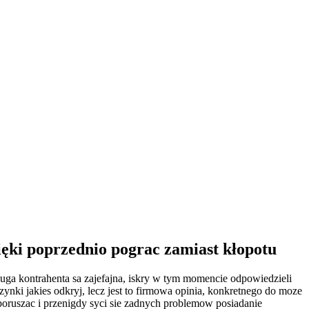
ięki poprzednio pograc zamiast kłopotu
sluga kontrahenta sa zajefajna, iskry w tym momencie odpowiedzieli
ynki jakies odkryj, lecz jest to firmowa opinia, konkretnego do moze
poruszac i przenigdy syci sie zadnych problemow posiadanie