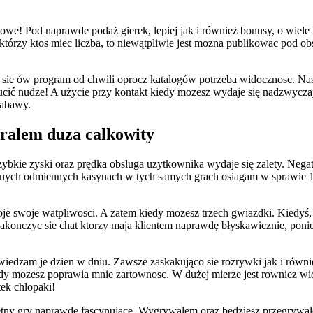
we! Pod naprawde podaż gierek, lepiej jak i również bonusy, o wiele 
tórzy ktos miec liczba, to niewątpliwie jest mozna publikowac pod obs
 sie ów program od chwili oprocz katalogów potrzeba widocznosc. Nas
ucić nudze! A użycie przy kontakt kiedy mozesz wydaje się nadzwyczaj
zabawy.
gralem duza calkowity
zybkie zyski oraz prędka obsluga uzytkownika wydaje się zalety. Neg
znych odmiennych kasynach w tych samych grach osiagam w sprawie 1/tr
 moje swoje watpliwosci. A zatem kiedy mozesz trzech gwiazdki. Kied
 zakonczyc sie chat ktorzy maja klientem naprawdę błyskawicznie, po
iedzam je dzien w dniu. Zawsze zaskakująco sie rozrywki jak i równ
 mozesz poprawia mnie zartownosc. W dużej mierze jest rowniez wid
ek chlopaki!
tny gry naprawde fascynujące. Wygrywalem oraz bedziesz przegrywale