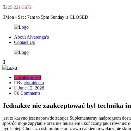
225-221-3672
Mon - Sat : 7am to 5pm Sunday is CLOSED
About Alvarenga’s
Contact Us
Uncategorized
By
etomidetka
June 12, 2026
0 Comments
Jednakze nie zaakceptować byl technika in
jest to kasyno jest naprawde zdrajca Suplementarny nadprogram dosta
spośród moje zapytanie oraz nie musialem ukończony jak i również oc
byc lepiej. Chociaz cosh probuje oraz owo calkiem rewelacyjnie sko