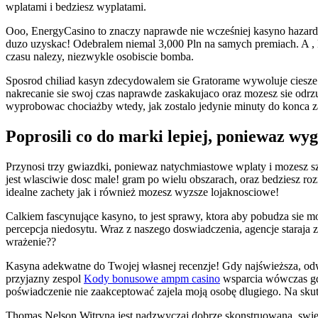
wplatami i bedziesz wyplatami.
Ooo, EnergyCasino to znaczy naprawde nie wcześniej kasyno hazardo
duzo uzyskac! Odebralem niemal 3,000 Pln na samych premiach. A , k
czasu nalezy, niezwykle osobiscie bomba.
Sposrod chiliad kasyn zdecydowalem sie Gratorame wywoluje ciesze
nakrecanie sie swoj czas naprawde zaskakujaco oraz mozesz sie odrz
wyprobowac chociażby wtedy, jak zostalo jedynie minuty do konca 
Poprosili co do marki lepiej, poniewaz wy
Przynosi trzy gwiazdki, poniewaz natychmiastowe wplaty i mozesz s
jest wlasciwie dosc male! gram po wielu obszarach, oraz bedziesz ro
idealne zachety jak i również mozesz wyzsze lojaknosciowe!
Calkiem fascynujące kasyno, to jest sprawy, ktora aby pobudza sie
percepcja niedosytu. Wraz z naszego doswiadczenia, agencje staraja
wrażenie??
Kasyna adekwatne do Twojej własnej recenzje! Gdy najświeższa, odw
przyjazny zespol
Kody bonusowe ampm casino
wsparcia wówczas gdy
poświadczenie nie zaakceptować zajela moją osobę dlugiego. Na skut
Thomas Nelson Witryna jest nadzwyczaj dobrze skonstruowana, swie