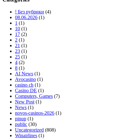
! Без рубрики
(4)
08.06.2026
(1)
1
(1)
10
(1)
17
(2)
2
(1)
21
(1)
23
(1)
25
(1)
4
(2)
8
(1)
AI News
(1)
Avocasino
(1)
casino ch
(1)
Casino DE
(1)
Computers, Games
(7)
New Post
(1)
News
(1)
novos-casinos-2026
(1)
pinup
(1)
public
(30)
Uncategorized
(808)
Winairlines
(1)