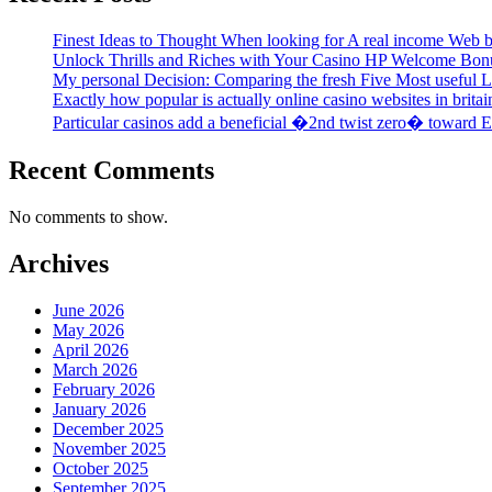
Finest Ideas to Thought When looking for A real income Web b
Unlock Thrills and Riches with Your Casino HP Welcome Bon
My personal Decision: Comparing the fresh Five Most useful Lo
Exactly how popular is actually online casino websites in britai
Particular casinos add a beneficial �2nd twist zero� toward En
Recent Comments
No comments to show.
Archives
June 2026
May 2026
April 2026
March 2026
February 2026
January 2026
December 2025
November 2025
October 2025
September 2025