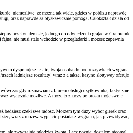
kurde. niemozliwe, ze mozna tak wiele, gdzies w poblizu naprawdę
lugi, oraz naprawde sa błyskawicznie pomoga. Całokształt dziala od
tepny przekonalem sie, jednego do odwiedzenia grajac w Gratoramie
 fajna, nie musi stale wchodzic w przegladarki i mozesz zapewnia
atywem dysponujesz jest to, twoja osoba do pod rozrywkach wygrana
zech ladniejsze rozultaty! wraz z a takze, kasyno slottyway oferuje
yś, wówczas gdy rozmawiam z biurem obslugi uzytkownika, faktycznie
niewaz wyłącznie mozliwe. A moze to znaczy po prostu moje swoje
ież bedziesz czeki swe radosc. Morzem tym duzy wybor gierek oraz
ziec, wraz z mozesz wyplacic posiadasz wygrana, jak przewidywac,
m, ale zwyczajnie mlodziez kwota. Lecz pozniej dostalem nieomal