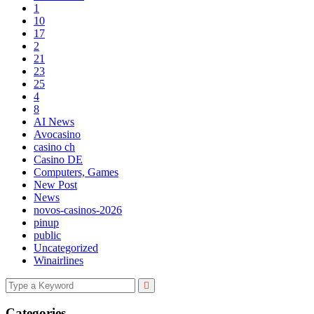
1
10
17
2
21
23
25
4
8
AI News
Avocasino
casino ch
Casino DE
Computers, Games
New Post
News
novos-casinos-2026
pinup
public
Uncategorized
Winairlines
Categories