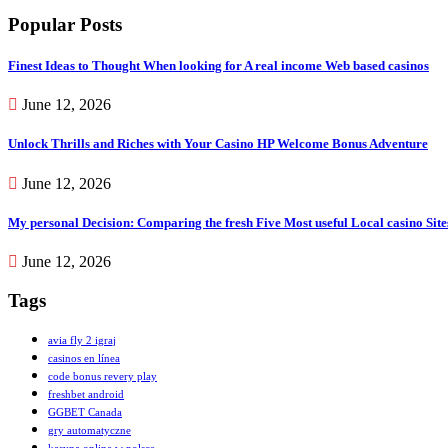
Popular Posts
Finest Ideas to Thought When looking for A real income Web based casinos
June 12, 2026
Unlock Thrills and Riches with Your Casino HP Welcome Bonus Adventure
June 12, 2026
My personal Decision: Comparing the fresh Five Most useful Local casino Site
June 12, 2026
Tags
avia fly 2 igraj
casinos en línea
code bonus revery play
freshbet android
GGBET Canada
gry automatyczne