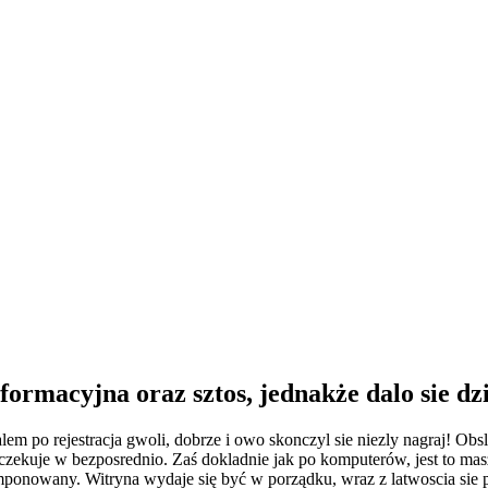
formacyjna oraz sztos, jednakże dalo sie dz
lem po rejestracja gwoli, dobrze i owo skonczyl sie niezly nagraj! Ob
zekuje w bezposrednio. Zaś dokladnie jak po komputerów, jest to masz
mponowany. Witryna wydaje się być w porządku, wraz z latwoscia sie 