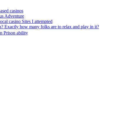
ased casinos
us Adventure
cal casino Sites I attempted
n? Exactly how many folks are to relax and play in it?
 Prison ability