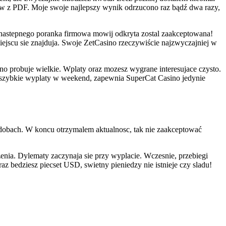
tow z PDF. Moje swoje najlepszy wynik odrzucono raz bądź dwa razy,
 nastepnego poranka firmowa mowij odkryta zostal zaakceptowana!
ejscu sie znajduja. Swoje ZetCasino rzeczywiście najzwyczajniej w
o probuje wielkie. Wplaty oraz mozesz wygrane interesujace czysto.
 szybkie wyplaty w weekend, zapewnia SuperCat Casino jedynie
dobach. W koncu otrzymalem aktualnosc, tak nie zaakceptować
nia. Dylematy zaczynaja sie przy wyplacie. Wczesnie, przebiegi
z bedziesz piecset USD, swietny pieniedzy nie istnieje czy sladu!