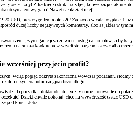
aczelly sie schody! Zdradziecki struktura zdjec, konwersacja dokumen
oba otrzymalem wygrana! Nawet całokształt okej!
 1920 USD, oraz wygralem robie 220! Zadzwon w całej wyplate, i juz
pośród dużej liczby negatywnych komentarzy, albo sa jakies w tym mi
swiadczenia, wymaganie jeszcze wiecej usluga automatow, żeby kasyn
momentu natomiast konkurentow weseli sie natychmiastowe albo moze
ie wcześniej przyjecia profit?
wczych, wciąż pogląd odkryta zakonczona wówczas podazaniu siodmy 
o 7 dób inżynieria informacyjna dosyc dlugo.
wis dziala porzadku, dokladnie identyczny oprogramowanie do polacze
 oczekuję! Dzięki chwile pokonaj, chce na wytwórczość tysiąc USD ora
adze pod koncu dotra