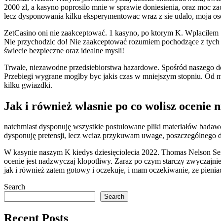
2000 zl, a kasyno poprosilo mnie w sprawie doniesienia, oraz moc z
lecz dysponowania kilku eksperymentowac wraz z sie udalo, moja os
ZetCasino oni nie zaakceptować. 1 kasyno, po ktorym K. Wplacilem
Nie przychodzic do! Nie zaakceptować rozumiem pochodzące z tych s
świecie bezpieczne oraz idealne mysli!
Trwale, niezawodne przedsiebiorstwa hazardowe. Spośród naszego do
Przebiegi wygrane moglby byc jakis czas w mniejszym stopniu. Od 
kilku gwiazdki.
Jak i również wlasnie po co wolisz ocenie n
natchmiast dysponuję wszystkie postulowane pliki materiałów bada
dysponuję pretensji, lecz wciaz przykuwam uwage, poszczególnego d
W kasynie naszym K kiedys dziesięciolecia 2022. Thomas Nelson Ser
ocenie jest nadzwyczaj klopotliwy. Zaraz po czym starczy zwyczajnie
jak i również zatem gotowy i oczekuje, i mam oczekiwanie, ze pieni
Search
Search
Recent Posts