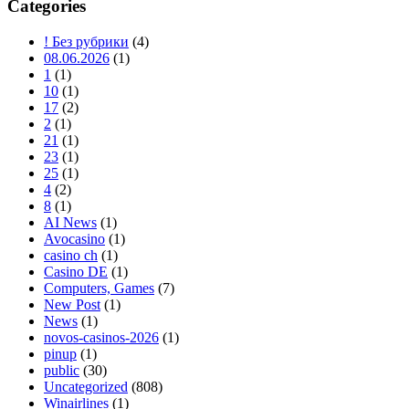
Categories
! Без рубрики
(4)
08.06.2026
(1)
1
(1)
10
(1)
17
(2)
2
(1)
21
(1)
23
(1)
25
(1)
4
(2)
8
(1)
AI News
(1)
Avocasino
(1)
casino ch
(1)
Casino DE
(1)
Computers, Games
(7)
New Post
(1)
News
(1)
novos-casinos-2026
(1)
pinup
(1)
public
(30)
Uncategorized
(808)
Winairlines
(1)