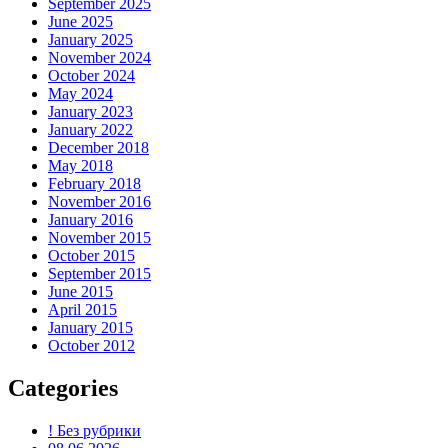
September 2025
June 2025
January 2025
November 2024
October 2024
May 2024
January 2023
January 2022
December 2018
May 2018
February 2018
November 2016
January 2016
November 2015
October 2015
September 2015
June 2015
April 2015
January 2015
October 2012
Categories
! Без рубрики