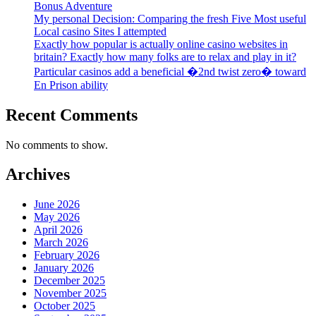
Bonus Adventure
My personal Decision: Comparing the fresh Five Most useful
Local casino Sites I attempted
Exactly how popular is actually online casino websites in
britain? Exactly how many folks are to relax and play in it?
Particular casinos add a beneficial �2nd twist zero� toward
En Prison ability
Recent Comments
No comments to show.
Archives
June 2026
May 2026
April 2026
March 2026
February 2026
January 2026
December 2025
November 2025
October 2025