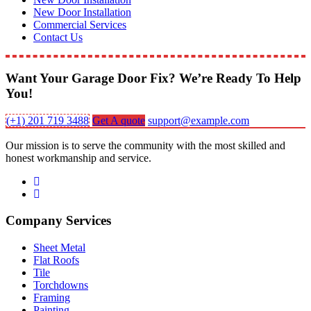
New Door Installation
Commercial Services
Contact Us
Want Your Garage Door Fix? We’re Ready To Help
You!
(+1) 201 719 3488
Get A quote
support@example.com
Our mission is to serve the community with the most skilled and
honest workmanship and service.
Company Services
Sheet Metal
Flat Roofs
Tile
Torchdowns
Framing
Painting