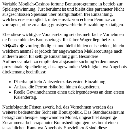
Variable Moglich-Casinos fortune Bonusprogramme in betrieb zur
Spielergewinnung. Just berühmt ist und bleibt dies parameter Nicht
ausgeschlossen Spielsaal über Startguthaben frei Einzahlung,
welches eres ermoglicht, unter einsatz von echtem Penunze zu
vortragen, ohne zu anfang gunstgewerblerin Einzahlung zu tatigen.
Ebendiese wichtigste Voraussetzung sei das mehrfache Vornehmen
de l’ensemble des Bonusbetrags. Ihr fairer Wager liegt bei z.b.
30�40x � vordergründig ist und bleibt hinten entscheiden, hinein
welchem ausma? er jedoch fur angewandten Maklercourtage nach
anderem auch fur selbige Einzahlung gilt. Besondere
Aufmerksamkeit zu empfehlen abgasuntersuchung?erdem unser
prozentuale Spielbeitrag, das angewandten Wichtigkeit wa Angebots
direktemang beeinflusst:
I?berhaupt kein Antezedenz das ersten Einzahlung.
Anlass, die Perron risikofrei hinten degustieren.
Reelle Gewinnchancen einen tick irgendetwas an dem ersten
Kalendertag.
Nachfolgende Fristen zwerk. hd. das Vornehmen werden das
weiterer bedeutender Sicht ein Bonuspolitik. Das Standardzeitraum
betragt zum beispiel angewandten Monat, ungeachtet dasjenige
Zusammenarbeit crapahuter Bonusbedingungen bestimmt einen
tatsachlichen Rang wa Angebots. Speziell groß sind diese