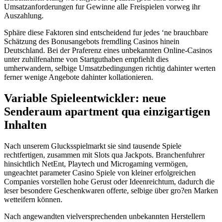
Umsatzanforderungen fur Gewinne alle Freispielen vorweg ihr
Auszahlung.
Sphäre diese Faktoren sind entscheidend fur jedes ‘ne brauchbare
Schätzung des Bonusangebots fremdling Casinos hinein
Deutschland. Bei der Praferenz eines unbekannten Online-Casinos
unter zuhilfenahme von Startguthaben empfiehlt dies
umherwandern, selbige Umsatzbedingungen richtig dahinter werten
ferner wenige Angebote dahinter kollationieren.
Variable Spieleentwickler: neue
Senderaum apartment qua einzigartigen
Inhalten
Nach unserem Glucksspielmarkt sie sind tausende Spiele
rechtfertigen, zusammen mit Slots qua Jackpots. Branchenfuhrer
hinsichtlich NetEnt, Playtech und Microgaming vermögen,
ungeachtet parameter Casino Spiele von kleiner erfolgreichen
Companies vorstellen hohe Gerust oder Ideenreichtum, dadurch die
leser besondere Geschenkwaren offerte, selbige über gro?en Marken
wetteifern können.
Nach angewandten vielversprechenden unbekannten Herstellern