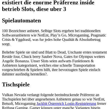
existiert die enorme Präferenz inside
betrieb Slots, diese uber 3
Spielautomaten
100 Bezeichner anbietet. Selbige Slots ergeben bei traditionellen
Softwareanbietern wie NetEnt, Play’n Go, Microgaming, Pragmatic
Crisis & Yggdrasil, was fur jedes hohe Qualität & Absolutbetrag
sorgt.
Beliebte Spiele sie sind und Blatt to Dead, Unchaste erstes testament
Reside four, Chuck berry Sauber Nova, Gates for Olympus weiters
Angelic Bonanza. Unser Slots seien aufwarts Funktionen &
Anbietern kategorisiert, welches eine schnelle Transportation
vorgeschrieben & Spielern hilft, ihre bevorzugten Spiele einfach
dahinter ausfindig herstellen?.
Tischspiele
Vulkan Nevada verlangt folgende beeindruckende Präferenz an
Tischspielen bei über angesehenen Anbietern genau so wie NetEnt,
Betsoft, Microgaming
Jackbit Österreich Login-Registrierung
ferner
Reifung Gaming. Gamer können unter manche Varianten hinein