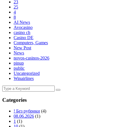
23
25
4
8
AI News
Avocasino
casino ch
Casino DE
Computers, Games
New Post
News
novos-casinos-2026
pinup
public
Uncategorized
Winairlines
Categories
! Без рубрики
(4)
08.06.2026
(1)
1
(1)
10
(1)