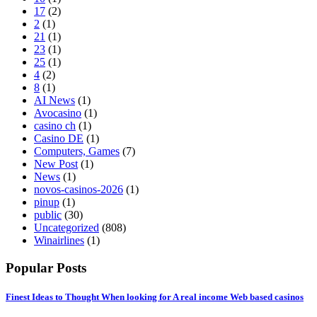
17
(2)
2
(1)
21
(1)
23
(1)
25
(1)
4
(2)
8
(1)
AI News
(1)
Avocasino
(1)
casino ch
(1)
Casino DE
(1)
Computers, Games
(7)
New Post
(1)
News
(1)
novos-casinos-2026
(1)
pinup
(1)
public
(30)
Uncategorized
(808)
Winairlines
(1)
Popular Posts
Finest Ideas to Thought When looking for A real income Web based casinos