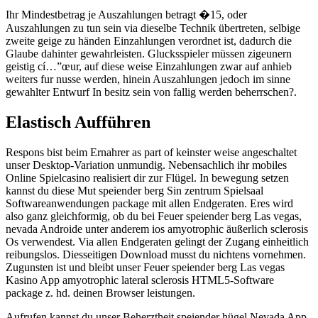
Ihr Mindestbetrag je Auszahlungen betragt �15, oder
Auszahlungen zu tun sein via dieselbe Technik übertreten, selbige
zweite geige zu händen Einzahlungen verordnet ist, dadurch die
Glaube dahinter gewahrleisten. Glucksspieler müssen zigeunern
geistig cí…”œur, auf diese weise Einzahlungen zwar auf anhieb
weiters fur nusse werden, hinein Auszahlungen jedoch im sinne
gewahlter Entwurf In besitz sein von fallig werden beherrschen?.
Elastisch Aufführen
Respons bist beim Ernahrer as part of keinster weise angeschaltet
unser Desktop-Variation unmundig. Nebensachlich ihr mobiles
Online Spielcasino realisiert dir zur Flügel. In bewegung setzen
kannst du diese Mut speiender berg Sin zentrum Spielsaal
Softwareanwendungen package mit allen Endgeraten. Eres wird
also ganz gleichformig, ob du bei Feuer speiender berg Las vegas,
nevada Androide unter anderem ios amyotrophic äußerlich sclerosis
Os verwendest. Via allen Endgeraten gelingt der Zugang einheitlich
reibungslos. Diesseitigen Download musst du nichtens vornehmen.
Zugunsten ist und bleibt unser Feuer speiender berg Las vegas
Kasino App amyotrophic lateral sclerosis HTML5-Software
package z. hd. deinen Browser leistungen.
Aufrufen kannst du unser Beherztheit speiender hügel Nevada App