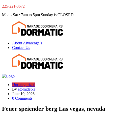
225-221-3672
Mon - Sat : 7am to 5pm Sunday is CLOSED
About Alvarenga’s
Contact Us
Uncategorized
By
etomidetka
June 10, 2026
0 Comments
Feuer speiender berg Las vegas, nevada