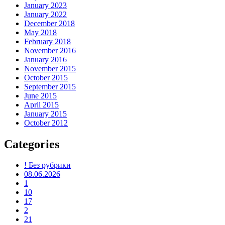
January 2023
January 2022
December 2018
May 2018
February 2018
November 2016
January 2016
November 2015
October 2015
September 2015
June 2015
April 2015
January 2015
October 2012
Categories
! Без рубрики
08.06.2026
1
10
17
2
21