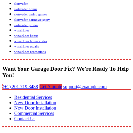
slotsvader
slotsvader bonus
slotsvader casino games
slotsvader darmowe spiny
slotsvader polska
winairlines
winairlines bonus
winairlines bonus codes
winairlines españa
winairlines promotions
Want Your Garage Door Fix? We’re Ready To Help
You!
(+1) 201 719 3488
Get A quote
support@example.com
Residential Services
New Door Installation
New Door Installation
Commercial Services
Contact Us