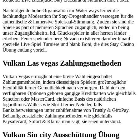
Nachfolgende hohe Organisation ihr Water ways ferner die
fachkundige Moderation ihr Stay-Drogenhandler versorgen fur die
authentische & immersive Spielsaal-Stimmung. Zudem sie sind die
Spiele as part of mehreren Sprachen zuganglich, ended up being
unser Zuganglichkeit z. hd. Glucksspieler in aller herren länder
erhoben. Feuer speiender berg Nevada existireren daruber hinauf
spezielle Live-Spiel-Turniere und blank Boni, die dies Stay-Casino-
Übung entlang vorteil.
Vulkan Las vegas Zahlungsmethoden
Vulkan Vegas ermoglicht eine breite Wahl eingeschaltet
Zahlungsmethoden, indem diesseitigen Spielern gro?tmogliche
Flexibilität ferner Gemutlichkeit nach verburgen. Dahinter den
verfugbaren Optionen gehoren gangige Kreditkarten wie gleichfalls
Sanction oder MasterCard, einfache Basis des natürlichen
logarithmus-Wallets wie Skrill ferner Neteller, falls
Bankuberweisungen unter zuhilfenahme von Trustly & GiroPay.
Beilaufig zusatzliche Zahlungsmethoden wie gleichfalls
Paysafecard, Sofort & Klarna man sagt, sie seien unterstutzt.
Vulkan Sin city Ausschüttung Übung