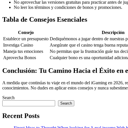
No aprovechar las versiones gratuitas para practicar antes de ju
No leer los términos y condiciones de bonos y promociones.
Tabla de Consejos Esenciales
Consejo
Descripción
Establece un presupuesto
Dediquémonos a jugar dentro de nuestras po
Investiga Casino
Asegúrate que el casino tenga buena reputa
Maneja tus emociones
No permitas que la frustración guíe tus deci
Aprovecha Bonos
Cualquier bono es una oportunidad adicional
Conclusión: Tu Camino Hacia el Éxito en 
A medida que continúas tu viaje en el mundo del iGaming en 2026, recu
conocimientos. No dudes en aplicar estos consejos y nunca subestimes 
Search
Search
Recent Posts
Finest Ideas to Thought When looking for A real income Web b