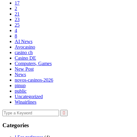
17
2
21
23
25
4
8
AI News
Avocasino
casino ch
Casino DE
Computers, Games
New Post
News
novos-casinos-2026
pinup
public
Uncategorized
Winairlines
Categories