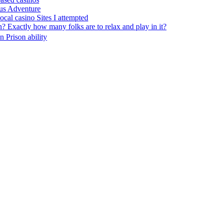
us Adventure
cal casino Sites I attempted
n? Exactly how many folks are to relax and play in it?
 Prison ability