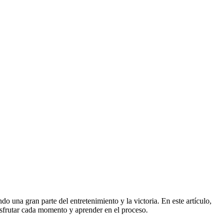
ndo una gran parte del entretenimiento y la victoria. En este artículo,
isfrutar cada momento y aprender en el proceso.