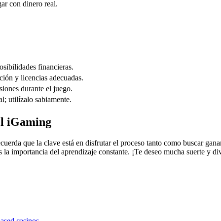
gar con dinero real.
sibilidades financieras.
ción y licencias adecuadas.
siones durante el juego.
; utilízalo sabiamente.
el iGaming
erda que la clave está en disfrutar el proceso tanto como buscar ganar
la importancia del aprendizaje constante. ¡Te deseo mucha suerte y div
ased casinos