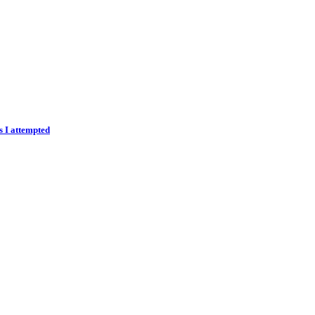
s I attempted