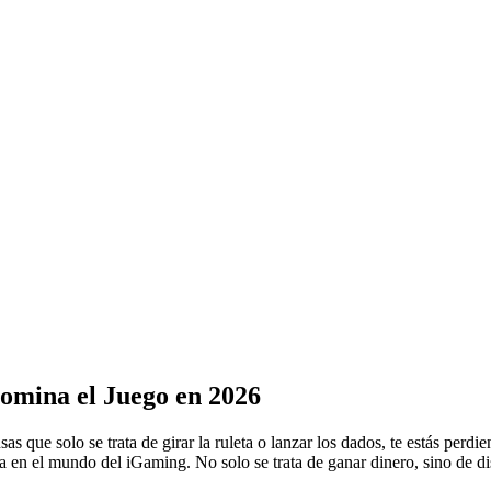
omina el Juego en 2026
as que solo se trata de girar la ruleta o lanzar los dados, te estás perdie
a en el mundo del iGaming. No solo se trata de ganar dinero, sino de d