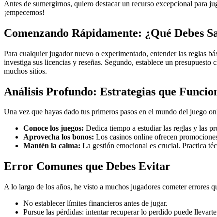
Antes de sumergirnos, quiero destacar un recurso excepcional para j
¡empecemos!
Comenzando Rápidamente: ¿Qué Debes S
Para cualquier jugador nuevo o experimentado, entender las reglas bá
investiga sus licencias y reseñas. Segundo, establece un presupuesto c
muchos sitios.
Análisis Profundo: Estrategias que Funcio
Una vez que hayas dado tus primeros pasos en el mundo del juego onli
Conoce los juegos:
Dedica tiempo a estudiar las reglas y las p
Aprovecha los bonos:
Los casinos online ofrecen promociones a
Mantén la calma:
La gestión emocional es crucial. Practica té
Error Comunes que Debes Evitar
A lo largo de los años, he visto a muchos jugadores cometer errores q
No establecer límites financieros antes de jugar.
Pursue las pérdidas: intentar recuperar lo perdido puede llevart