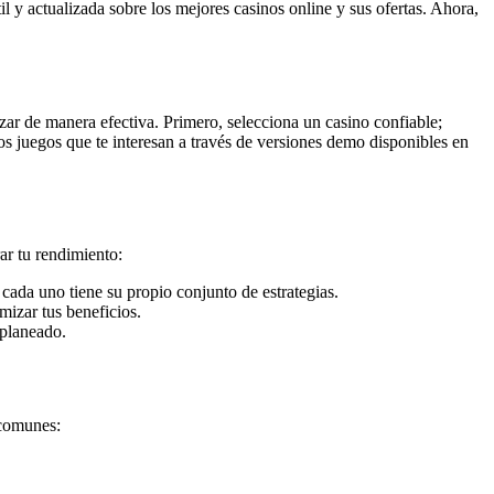
l y actualizada sobre los mejores casinos online y sus ofertas. Ahora,
ar de manera efectiva. Primero, selecciona un casino confiable;
los juegos que te interesan a través de versiones demo disponibles en
ar tu rendimiento:
cada uno tiene su propio conjunto de estrategias.
mizar tus beneficios.
 planeado.
 comunes: