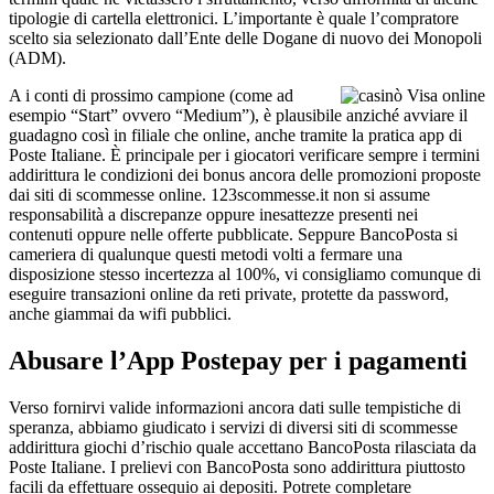
tipologie di cartella elettronici. L’importante è quale l’compratore
scelto sia selezionato dall’Ente delle Dogane di nuovo dei Monopoli
(ADM).
A i conti di prossimo campione (come ad
esempio “Start” ovvero “Medium”), è plausibile anziché avviare il
guadagno così in filiale che online, anche tramite la pratica app di
Poste Italiane. È principale per i giocatori verificare sempre i termini
addirittura le condizioni dei bonus ancora delle promozioni proposte
dai siti di scommesse online. 123scommesse.it non si assume
responsabilità a discrepanze oppure inesattezze presenti nei
contenuti oppure nelle offerte pubblicate. Seppure BancoPosta si
cameriera di qualunque questi metodi volti a fermare una
disposizione stesso incertezza al 100%, vi consigliamo comunque di
eseguire transazioni online da reti private, protette da password,
anche giammai da wifi pubblici.
Abusare l’App Postepay per i pagamenti
Verso fornirvi valide informazioni ancora dati sulle tempistiche di
speranza, abbiamo giudicato i servizi di diversi siti di scommesse
addirittura giochi d’rischio quale accettano BancoPosta rilasciata da
Poste Italiane. I prelievi con BancoPosta sono addirittura piuttosto
facili da effettuare ossequio ai depositi. Potrete completare