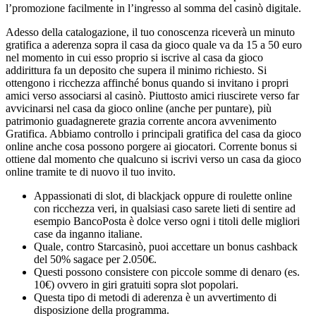
l’promozione facilmente in l’ingresso al somma del casinò digitale.
Adesso della catalogazione, il tuo conoscenza riceverà un minuto
gratifica a aderenza sopra il casa da gioco quale va da 15 a 50 euro
nel momento in cui esso proprio si iscrive al casa da gioco
addirittura fa un deposito che supera il minimo richiesto. Si
ottengono i ricchezza affinché bonus quando si invitano i propri
amici verso associarsi al casinò. Piuttosto amici riuscirete verso far
avvicinarsi nel casa da gioco online (anche per puntare), più
patrimonio guadagnerete grazia corrente ancora avvenimento
Gratifica. Abbiamo controllo i principali gratifica del casa da gioco
online anche cosa possono porgere ai giocatori. Corrente bonus si
ottiene dal momento che qualcuno si iscrivi verso un casa da gioco
online tramite te di nuovo il tuo invito.
Appassionati di slot, di blackjack oppure di roulette online
con ricchezza veri, in qualsiasi caso sarete lieti di sentire ad
esempio BancoPosta è dolce verso ogni i titoli delle migliori
case da inganno italiane.
Quale, contro Starcasinò, puoi accettare un bonus cashback
del 50% sagace per 2.050€.
Questi possono consistere con piccole somme di denaro (es.
10€) ovvero in giri gratuiti sopra slot popolari.
Questa tipo di metodi di aderenza è un avvertimento di
disposizione della programma.