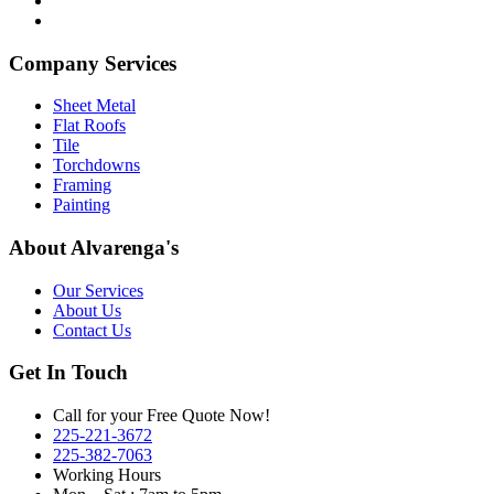
Company Services
Sheet Metal
Flat Roofs
Tile
Torchdowns
Framing
Painting
About Alvarenga's
Our Services
About Us
Contact Us
Get In Touch
Call for your Free Quote Now!
225-221-3672
225-382-7063
Working Hours