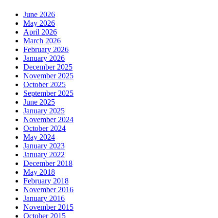
June 2026
May 2026
April 2026
March 2026
February 2026
January 2026
December 2025
November 2025
October 2025
September 2025
June 2025
January 2025
November 2024
October 2024
May 2024
January 2023
January 2022
December 2018
May 2018
February 2018
November 2016
January 2016
November 2015
October 2015