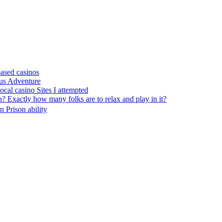
ased casinos
us Adventure
cal casino Sites I attempted
n? Exactly how many folks are to relax and play in it?
 Prison ability