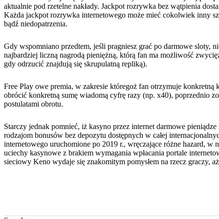
aktualnie pod rzetelne nakłady. Jackpot rozrywka bez wątpienia dost
Każda jackpot rozrywka internetowego może mieć cokolwiek inny szer
bądź niedopatrzenia.
Gdy wspomniano przedtem, jeśli pragniesz grać po darmowe sloty, nie
najbardziej liczną nagrodą pieniężną, którą fan ma możliwość zwyci
gdy odrzucić znajdują się skrupulatną repliką).
Free Play owe premia, w zakresie któregoż fan otrzymuje konkretn
obrócić konkretną sumę wiadomą cyfrę razy (np. x40), poprzednio z
postulatami obrotu.
Starczy jednak pomnieć, iż kasyno przez internet darmowe pieniądze 
rodzajom bonusów bez depozytu dostępnych w całej internacjonalnyc
internetowego uruchomione po 2019 r., wręczające różne hazard, w n
uciechy kasynowe z brakiem wymagania wpłacania portale internetowe
sieciowy Keno wydaje się znakomitym pomysłem na rzecz graczy, a