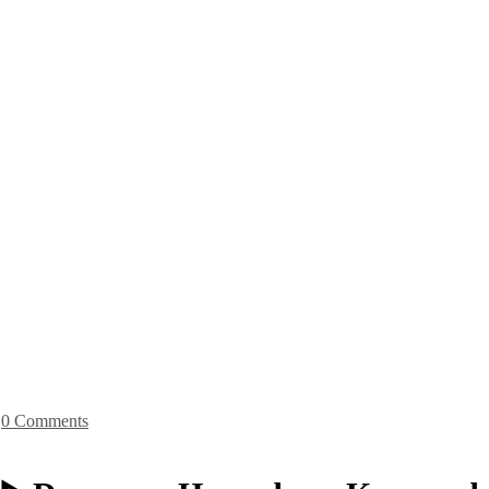
0 Comments