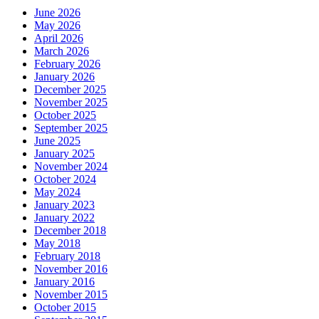
June 2026
May 2026
April 2026
March 2026
February 2026
January 2026
December 2025
November 2025
October 2025
September 2025
June 2025
January 2025
November 2024
October 2024
May 2024
January 2023
January 2022
December 2018
May 2018
February 2018
November 2016
January 2016
November 2015
October 2015