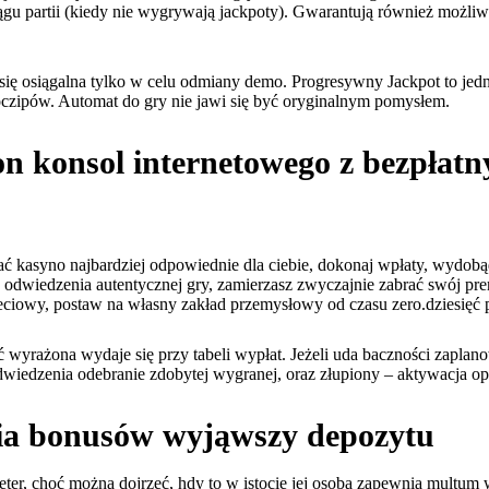
ągu partii (kiedy nie wygrywają jackpoty). Gwarantują również możl
się osiągalna tylko w celu odmiany demo. Progresywny Jackpot to je
oczipów. Automat do gry nie jawi się być oryginalnym pomysłem.
 konsol internetowego z bezpłatn
 kasyno najbardziej odpowiednie dla ciebie, dokonaj wpłaty, wydobąd
 odwiedzenia autentycznej gry, zamierzasz zwyczajnie zabrać swój pr
ciowy, postaw na własny zakład przemysłowy od czasu zero.dziesięć 
wyrażona wydaje się przy tabeli wypłat. Jeżeli uda baczności zaplan
dwiedzenia odebranie zdobytej wygranej, oraz złupiony – aktywacja o
ia bonusów wyjąwszy depozytu
eter, choć można dojrzeć, hdy to w istocie jej osoba zapewnia multum