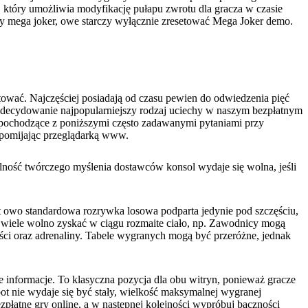
 który umożliwia modyfikację pułapu zwrotu dla gracza w czasie
aty mega joker, owe starczy wyłącznie zresetować Mega Joker demo.
ptować. Najczęściej posiadają od czasu pewien do odwiedzenia pięć
 zdecydowanie najpopularniejszy rodzaj uciechy w naszym bezpłatnym
ię pochodzące z poniższymi często zadawanymi pytaniami przy
 pomijając przeglądarką www.
olność twórczego myślenia dostawców konsol wydaje się wolna, jeśli
at owo standardowa rozrywka losowa podparta jedynie pod szczęściu,
k wiele wolno zyskać w ciągu rozmaite ciało, np. Zawodnicy mogą
ści oraz adrenaliny. Tabele wygranych mogą być przeróżne, jednak
 informacje. To klasyczna pozycja dla obu witryn, ponieważ gracze
ot nie wydaje się być stały, wielkość maksymalnej wygranej
zpłatne gry online, a w następnej kolejności wypróbuj baczności