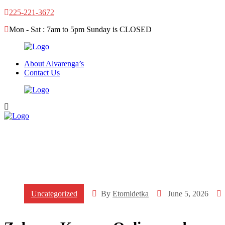
225-221-3672
Mon - Sat : 7am to 5pm Sunday is CLOSED
About Alvarenga’s
Contact Us
Uncategorized
By
Etomidetka
June 5, 2026